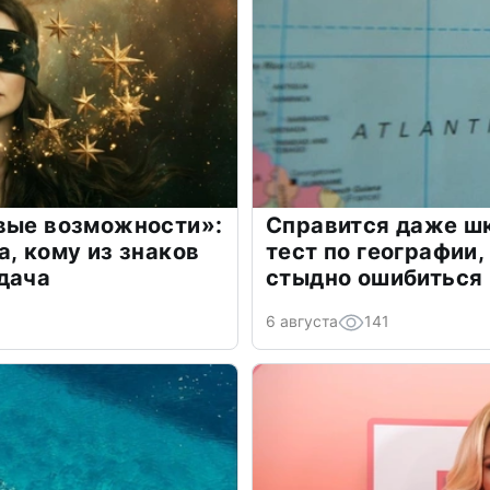
овые возможности»:
Справится даже шк
а, кому из знаков
тест по географии,
дача
стыдно ошибиться
6 августа
141