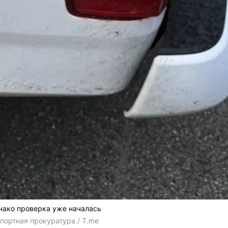
нако проверка уже началась
портная прокуратура / T.me