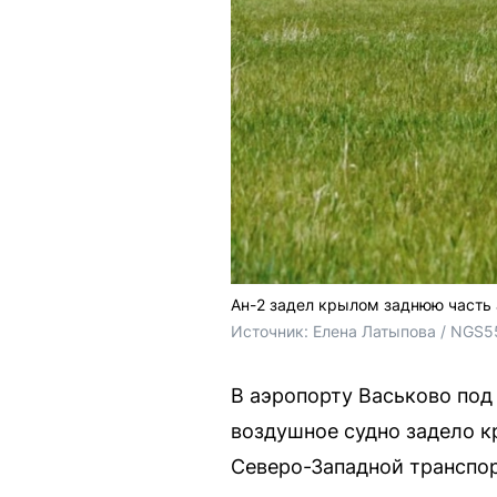
Ан-2 задел крылом заднюю часть
Источник: 
Елена Латыпова / NGS5
В аэропорту Васьково под
воздушное судно задело к
Северо-Западной транспор