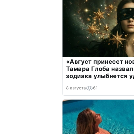
«Август принесет н
Тамара Глоба назвал
зодиака улыбнется у
8 августа
61