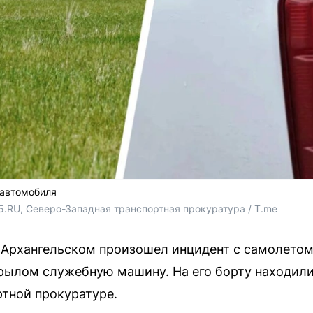
 автомобиля
5.RU, Северо-Западная транспортная прокуратура / T.me
 Архангельском произошел инцидент с самолетом
рылом служебную машину. На его борту находили
тной прокуратуре.