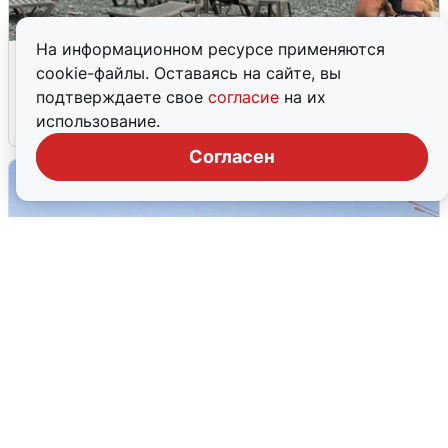
На информационном ресурсе применяются
Жители и туристы Сочи рассказали
cookie-файлы. Оставаясь на сайте, вы
об атаке БПЛА 5 августа
подтверждаете свое
согласие
на их
использование.
5 августа
0
Согласен