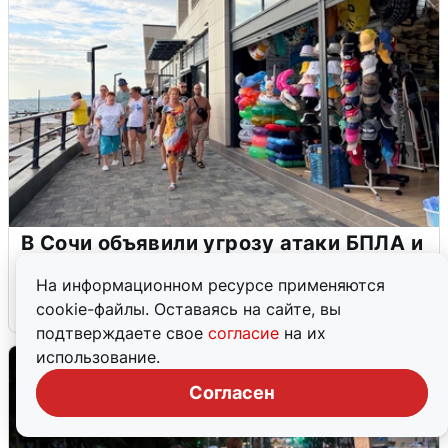
В Сочи объявили угрозу атаки БПЛА и
закрыли пляжи
На информационном ресурсе применяются
6 августа
0
cookie-файлы. Оставаясь на сайте, вы
подтверждаете свое
согласие
на их
использование.
Согласен