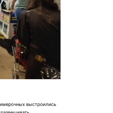
примерочных выстроились
 развешивать