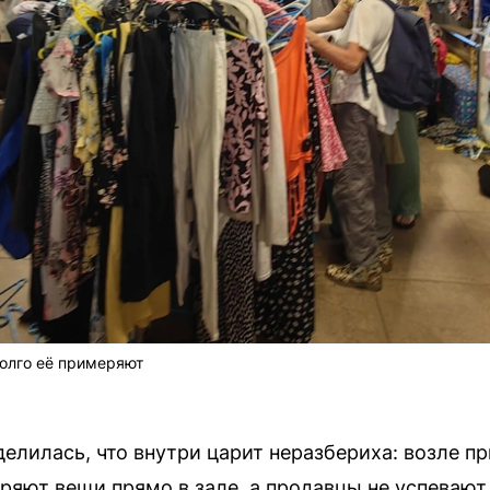
олго её примеряют
делилась, что внутри царит неразбериха: возле 
ряют вещи прямо в зале, а продавцы не успевают