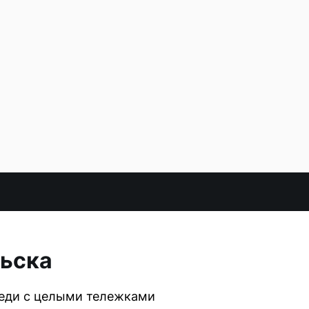
льска
реди с целыми тележками