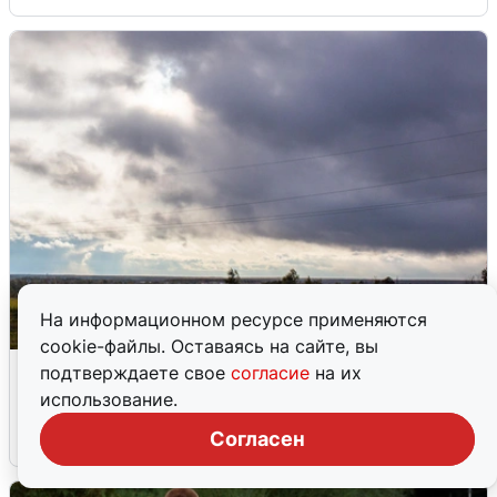
На информационном ресурсе применяются
cookie-файлы. Оставаясь на сайте, вы
Над ХМАО впервые сбили
подтверждаете свое
согласие
на их
беспилотники
использование.
Согласен
3 августа
0