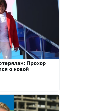
отеряла»: Прохор
ся о новой