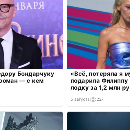
едору Бондарчуку
«Всё, потеряла я 
роман — с кем
подарила Филиппу
лодку за 1,2 млн р
5 августа
227