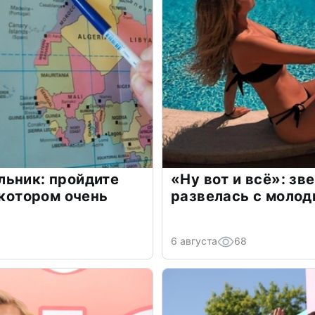
льник: пройдите
«Ну вот и всё»: з
 котором очень
развелась с моло
6 августа
68