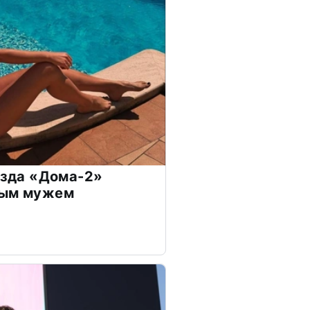
везда «Дома-2»
дым мужем