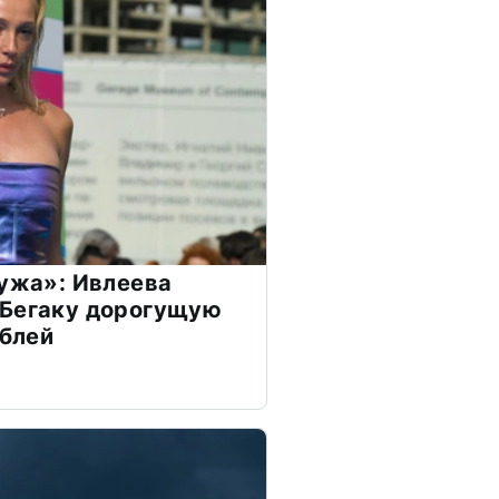
мужа»: Ивлеева
 Бегаку дорогущую
ублей