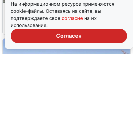
На информационном ресурсе применяются
Жители и туристы Сочи рассказали
cookie-файлы. Оставаясь на сайте, вы
об атаке БПЛА 5 августа
подтверждаете свое
согласие
на их
использование.
5 августа
0
Согласен
Пять машин столкнулись на