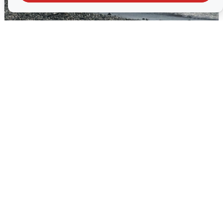
Сирены в Сочи: новая угроза БПЛА
6 августа
0