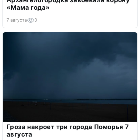
Архангелогородка завоевала корону
«Мама года»
7 августа
0
Гроза накроет три города Поморья 7
августа