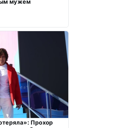
дым мужем
отеряла»: Прохор