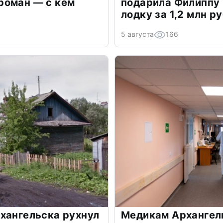
роман — с кем
подарила Филиппу
лодку за 1,2 млн р
5 августа
166
хангельска рухнул
Медикам Архангель