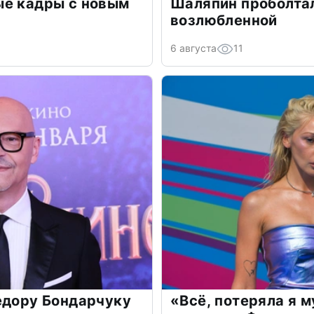
ые кадры с новым
Шаляпин проболтал
возлюбленной
6 августа
11
едору Бондарчуку
«Всё, потеряла я 