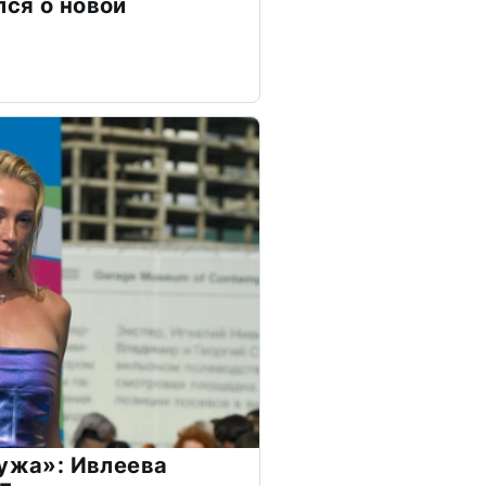
ся о новой
мужа»: Ивлеева