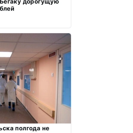
 Бегаку дорогущую
ублей
ска полгода не