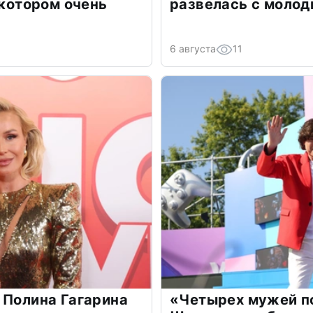
 котором очень
развелась с моло
6 августа
11
 Полина Гагарина
«Четырех мужей п