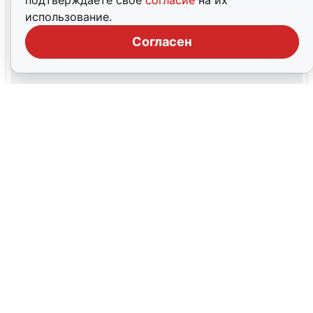
подтверждаете свое
согласие
на их
использование.
Согласен