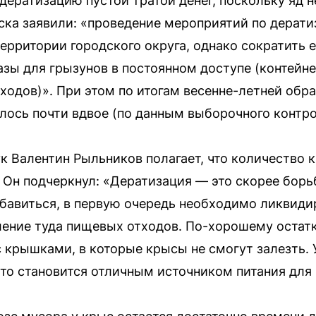
ератизацию пустой тратой денег, поскольку яд н
ска заявили: «проведение мероприятий по дерат
территории городского округа, однако сократить
азы для грызунов в постоянном доступе (контейн
одов)». При этом по итогам весенне-летней обра
ось почти вдвое (по данным выборочного контрол
к Валентин Рыльников полагает, что количество 
 Он подчеркнул: «Дератизация — это скорее борьб
збавиться, в первую очередь необходимо ликвиди
ление туда пищевых отходов. По-хорошему остат
 крышками, в которые крысы не смогут залезть. 
это становится отличным источником питания для