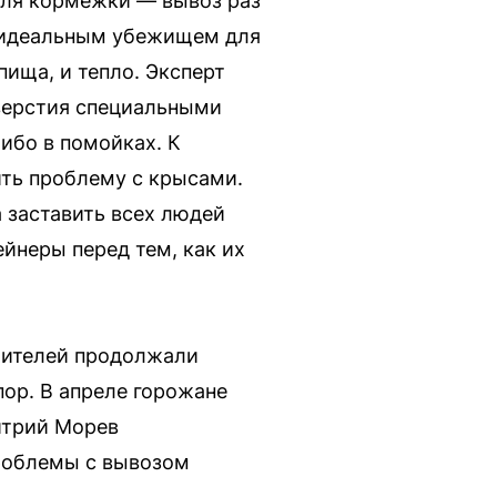
для кормежки — вывоз раз
о, идеальным убежищем для
пища, и тепло. Эксперт
тверстия специальными
либо в помойках. К
ить проблему с крысами.
 заставить всех людей
йнеры перед тем, как их
жителей продолжали
пор. В апреле горожане
итрий Морев
проблемы с вывозом