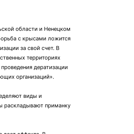
ьской области и Ненецком
 борьба с крысами ложится
зации за свой счет. В
мственных территориях
 проведения дератизации
яющих организаций».
ределяют виды и
аты раскладывают приманку