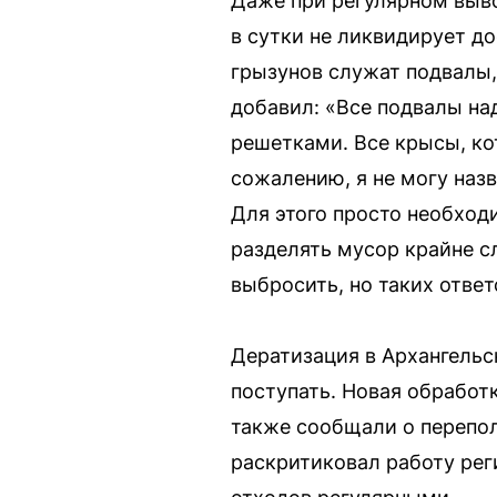
Даже при регулярном выво
в сутки не ликвидирует д
грызунов служат подвалы, 
добавил: «Все подвалы на
решетками. Все крысы, кот
сожалению, я не могу наз
Для этого просто необход
разделять мусор крайне с
выбросить, но таких отве
Дератизация в Архангельс
поступать. Новая обработк
также сообщали о перепо
раскритиковал работу рег