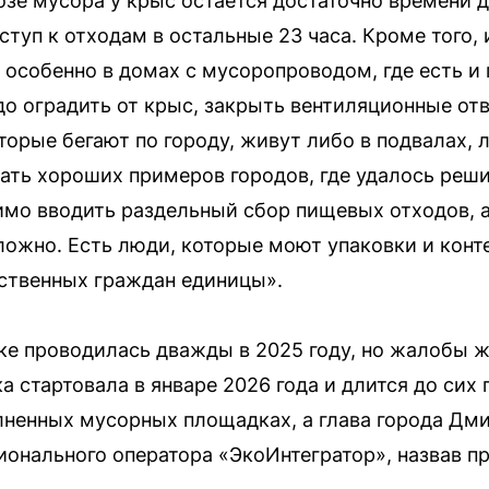
зе мусора у крыс остается достаточно времени 
оступ к отходам в остальные 23 часа. Кроме тог
особенно в домах с мусоропроводом, где есть и 
до оградить от крыс, закрыть вентиляционные о
орые бегают по городу, живут либо в подвалах, 
вать хороших примеров городов, где удалось реш
имо вводить раздельный сбор пищевых отходов, а
ложно. Есть люди, которые моют упаковки и конте
тственных граждан единицы».
ке проводилась дважды в 2025 году, но жалобы 
а стартовала в январе 2026 года и длится до сих 
лненных мусорных площадках, а глава города Дм
ионального оператора «ЭкоИнтегратор», назвав 