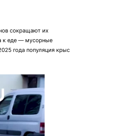
унов сокращают их
а к еде — мусорные
2025 года популяция крыс