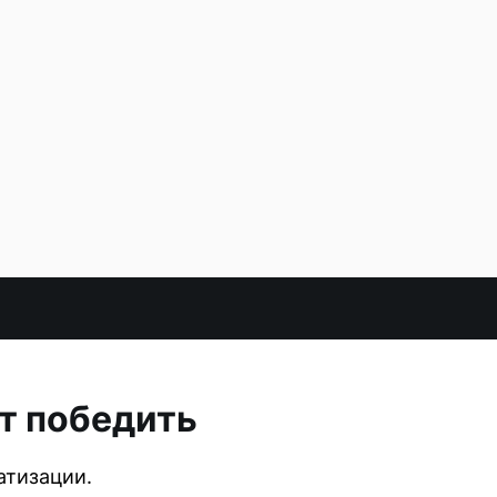
ут победить
атизации.