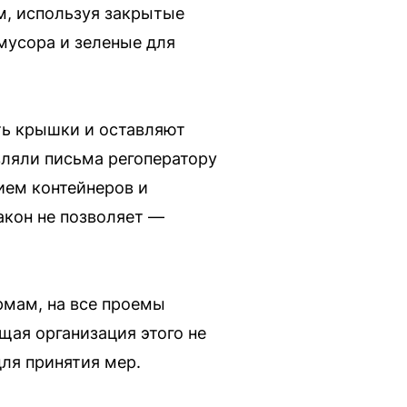
м, используя закрытые
мусора и зеленые для
ть крышки и оставляют
вляли письма регоператору
ием контейнеров и
акон не позволяет —
рмам, на все проемы
щая организация этого не
ля принятия мер.