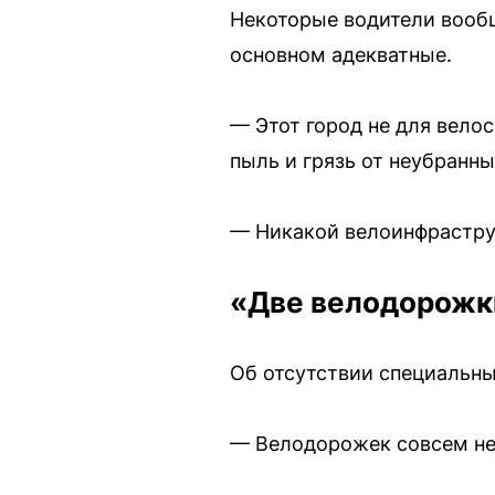
Некоторые водители вообщ
основном адекватные.
— Этот город не для вело
пыль и грязь от неубранн
— Никакой велоинфраструк
«Две велодорожки
Об отсутствии специальны
— Велодорожек совсем нет