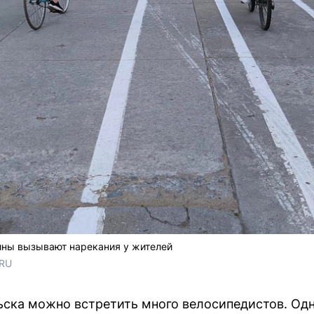
ны вызывают нарекания у жителей
RU 
ьска можно встретить много велосипедистов. Одн