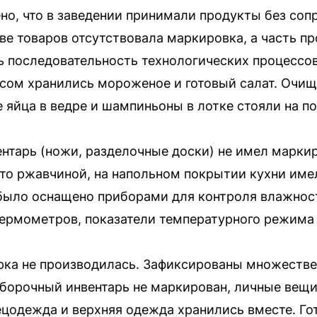
но, что в заведении принимали продукты без со
ве товаров отсутствовала маркировка, а часть п
 последовательность технологических процессов
сом хранились мороженое и готовый салат. Очищ
 яйца в ведре и шампиньоны в лотке стояли на по
ентарь (ножи, разделочные доски) не имел марки
то ржавчиной, на напольном покрытии кухни име
было оснащено приборами для контроля влажност
ермометров, показатели температурного режима 
ка не производилась. Зафиксированы множествен
Уборочный инвентарь не маркирован, личные вещ
спецодежда и верхняя одежда хранились вместе. Г