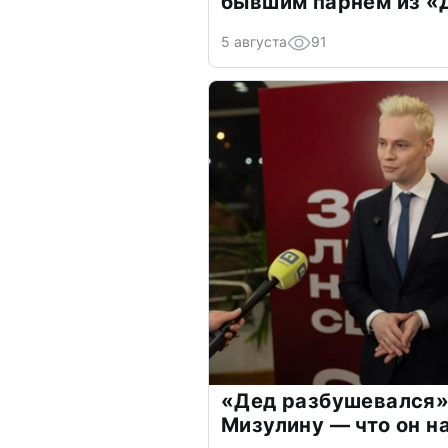
бывшим парнем из 
5 августа
91
«Дед разбушевался»
Мизулину — что он н