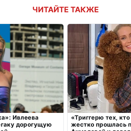
ЧИТАЙТЕ ТАКЖЕ
жа»: Ивлеева
«Триггерю тех, кто
егаку дорогущую
жестко прошлась п