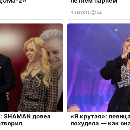
«ДОМа-2»
летнем парнем
4 августа
62
: SHAMAN довел
«Я крутая»: певиц
атворил
похудела — как он