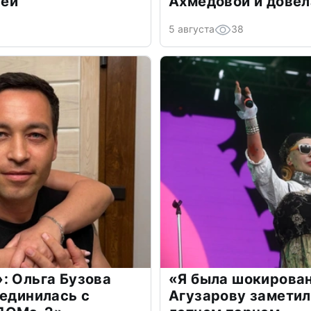
лей
Ахмедовой и довел
5 августа
38
: Ольга Бузова
«Я была шокирова
оединилась с
Агузарову заметил