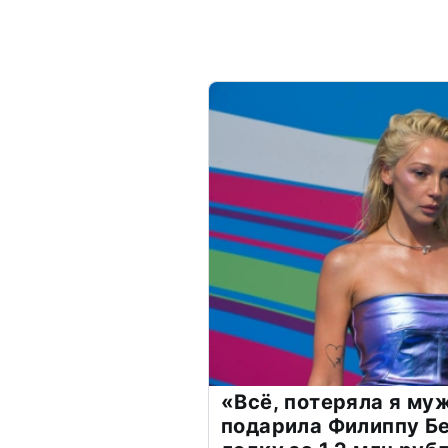
«Всё, потеряла я му
подарила Филиппу Б