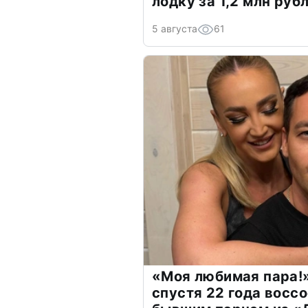
лодку за 1,2 млн руб
5 августа
61
«Моя любимая пара!»
спустя 22 года восс