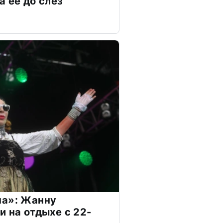
а ее до слёз
на»: Жанну
и на отдыхе с 22-