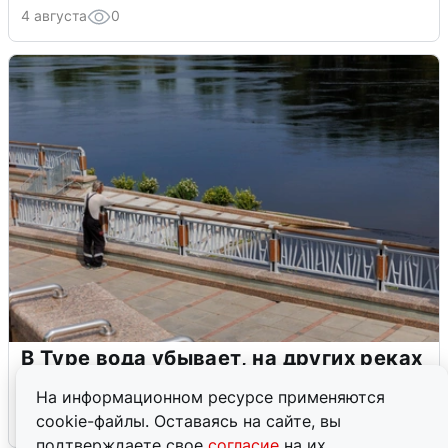
4 августа
0
В Туре вода убывает, на других реках
области прибывает
На информационном ресурсе применяются
cookie-файлы. Оставаясь на сайте, вы
4 августа
0
подтверждаете свое
согласие
на их