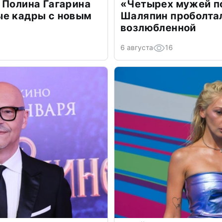
 Полина Гагарина
«Четырех мужей п
ые кадры с новым
Шаляпин проболтал
возлюбленной
6 августа
16