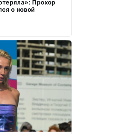
отеряла»: Прохор
ся о новой