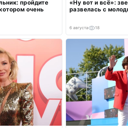
льник: пройдите
«Ну вот и всё»: з
 котором очень
развелась с моло
6 августа
18