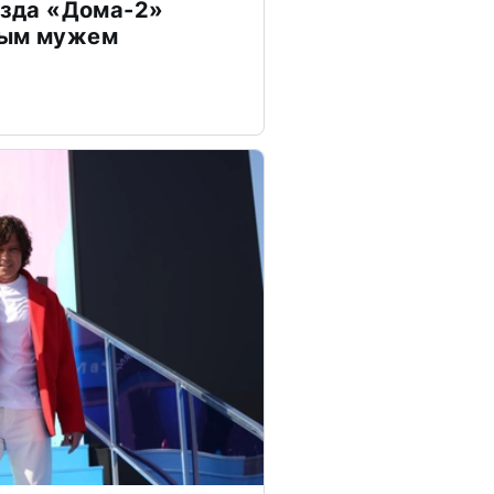
везда «Дома-2»
дым мужем