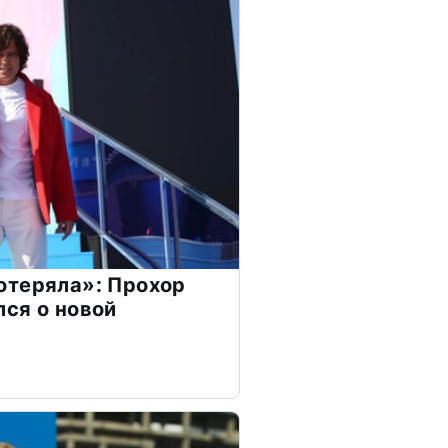
отеряла»: Прохор
ся о новой