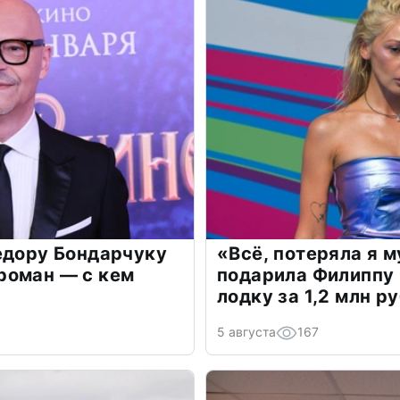
едору Бондарчуку
«Всё, потеряла я 
роман — с кем
подарила Филиппу
лодку за 1,2 млн р
5 августа
167