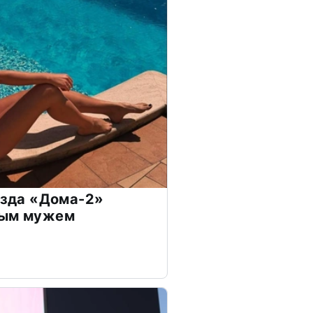
везда «Дома-2»
дым мужем