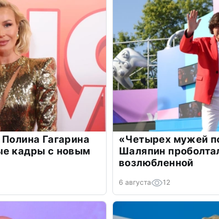
 Полина Гагарина
«Четырех мужей п
ые кадры с новым
Шаляпин проболтал
возлюбленной
6 августа
12