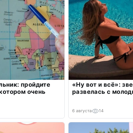
льник: пройдите
«Ну вот и всё»: з
 котором очень
развелась с моло
6 августа
14