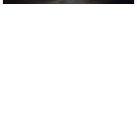
В Воронеже прогремели взрывы
после сигнала тревоги
5 августа
0