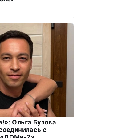
!»: Ольга Бузова
ссоединилась с
 «ДОМа-2»