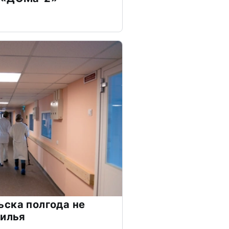
ска полгода не
жилья