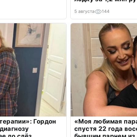
5 августа
144
 терапии»: Гордон
«Моя любимая пара
диагнозу
спустя 22 года во
ее до слёз
бывшим парнем из