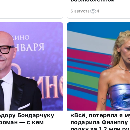
6 августа
4
едору Бондарчуку
«Всё, потеряла я 
роман — с кем
подарила Филиппу
лодку за 1,2 млн р