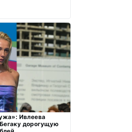
мужа»: Ивлеева
 Бегаку дорогущую
ублей