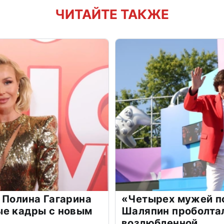
ЧИТАЙТЕ ТАКЖЕ
 Полина Гагарина
«Четырех мужей п
ые кадры с новым
Шаляпин проболтал
возлюбленной