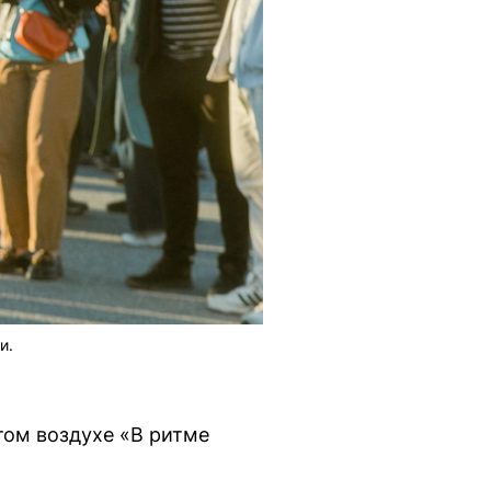
и.
том воздухе «В ритме