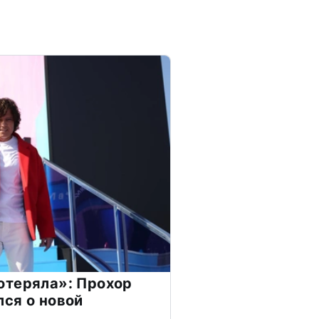
отеряла»: Прохор
ся о новой