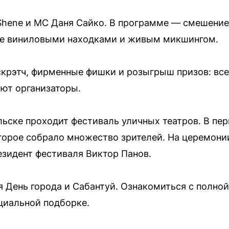
Shene и MC Даня Сайко. В программе — смешение 
ое виниловыми находками и живым микшингом.
скрэтч, фирменные фишки и розыгрыш призов: все
ют организаторы.
ельске проходит фестиваль уличных театров. В пе
торое собрало множество зрителей. На церемони
езидент фестиваля Виктор Панов.
 День города и Сабантуй. Ознакомиться с полно
циальной подборке.