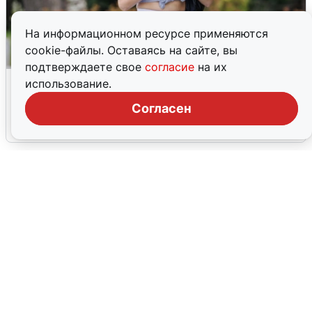
На информационном ресурсе применяются
cookie-файлы. Оставаясь на сайте, вы
подтверждаете свое
согласие
на их
Волгоградцы остались без
использование.
мобильного интернета
Согласен
6 августа
0