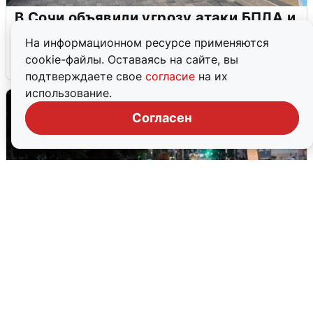
В Сочи объявили угрозу атаки БПЛА и
закрыли пляжи
На информационном ресурсе применяются
cookie-файлы. Оставаясь на сайте, вы
6 августа
0
подтверждаете свое
согласие
на их
использование.
Согласен
Опубликована карта отключений