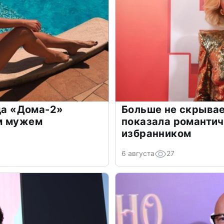
зда «Дома-2»
Больше не скрывае
м мужем
показала романти
избранником
6 августа
27