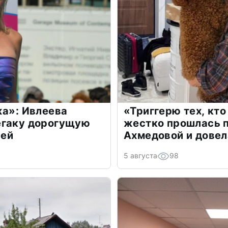
жа»: Ивлеева
«Триггерю тех, кто
егаку дорогущую
жестко прошлась п
лей
Ахмедовой и довел
5 августа
98