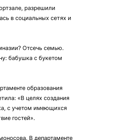
портзале, разрешили
ась в социальных сетях и
мназии? Отсечь семью.
ну: бабушка с букетом
артаменте образования
тила: «В целях создания
ка, с учетом имеющихся
вие гостей».
моносова. В департаменте