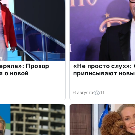
еряла»: Прохор
«Не просто слух»:
 о новой
приписывают новы
6 августа
11