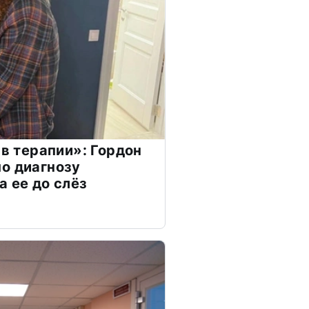
 в терапии»: Гордон
о диагнозу
а ее до слёз