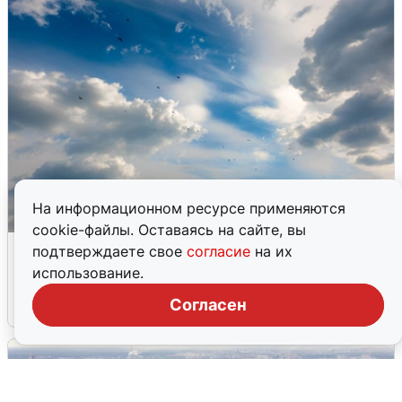
На информационном ресурсе применяются
cookie-файлы. Оставаясь на сайте, вы
МЧС ответило на сообщения о
подтверждаете свое
согласие
на их
грохоте в Москве
использование.
Согласен
7 августа
0