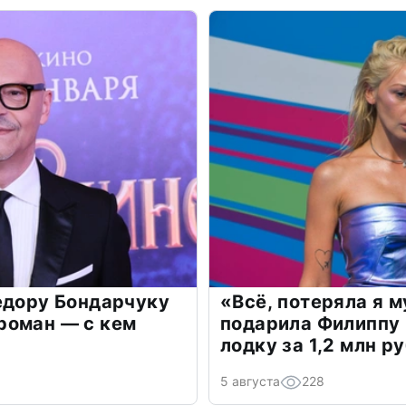
едору Бондарчуку
«Всё, потеряла я 
роман — с кем
подарила Филиппу
лодку за 1,2 млн р
5 августа
228