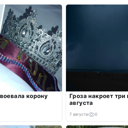
воевала корону
Гроза накроет три
августа
7 августа
0