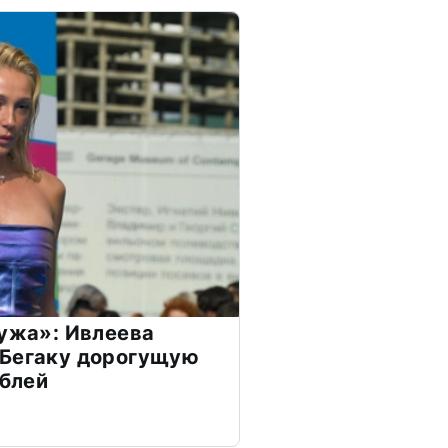
мужа»: Ивлеева
 Бегаку дорогущую
ублей