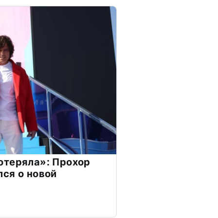
отеряла»: Прохор
ся о новой