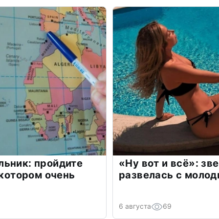
льник: пройдите
«Ну вот и всё»: з
 котором очень
развелась с моло
6 августа
69