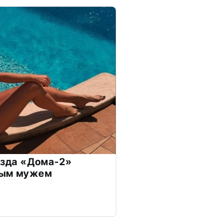
везда «Дома-2»
дым мужем