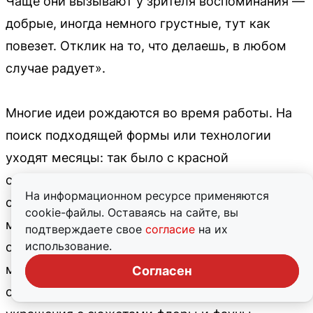
Чаще они вызывают у зрителя воспоминания —
добрые, иногда немного грустные, тут как
повезет. Отклик на то, что делаешь, в любом
случае радует».
Многие идеи рождаются во время работы. На
поиск подходящей формы или технологии
уходят месяцы: так было с красной
смородиной и крыжовником — Инна хотела
На информационном ресурсе применяются
сделать ягоды полупрозрачными и
cookie-файлы. Оставаясь на сайте, вы
максимально похожими на настоящие. Скоро
подтверждаете свое
согласие
на их
использование.
они станут серьгами или подвеской. Отдельное
место занимает природа Русского Севера. Для
Согласен
сувенирных магазинов мастерица чаще создает