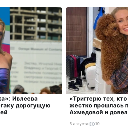
жа»: Ивлеева
«Триггерю тех, кто
егаку дорогущую
жестко прошлась п
лей
Ахмедовой и довел
5 августа
19