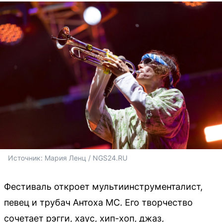
Источник: 
Мария Ленц / NGS24.RU
Фестиваль откроет мультиинструменталист,
певец и трубач Антоха МС. Его творчество
сочетает рэгги, хаус, хип-хоп, джаз,