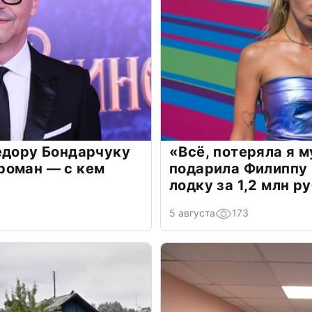
едору Бондарчуку
«Всё, потеряла я 
роман — с кем
подарила Филиппу
лодку за 1,2 млн р
5 августа
173