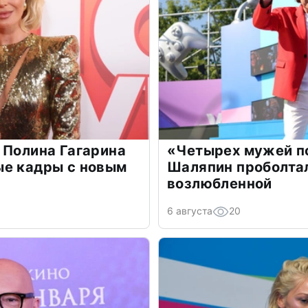
 Полина Гагарина
«Четырех мужей п
ые кадры с новым
Шаляпин проболтал
возлюбленной
6 августа
20