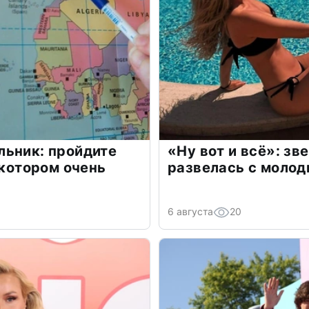
льник: пройдите
«Ну вот и всё»: з
 котором очень
развелась с моло
6 августа
20