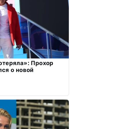
отеряла»: Прохор
ся о новой