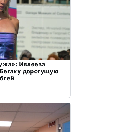
мужа»: Ивлеева
 Бегаку дорогущую
ублей