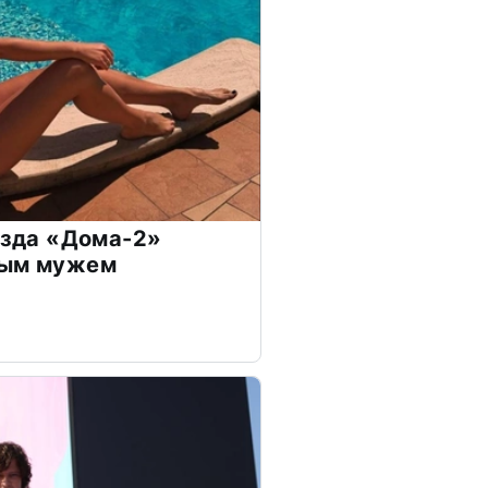
везда «Дома-2»
дым мужем