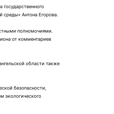
а государственного
 среды» Антона Егорова.
остными полномочиями.
гиона от комментариев
ангельской области также
еской безопасности,
ем экологического