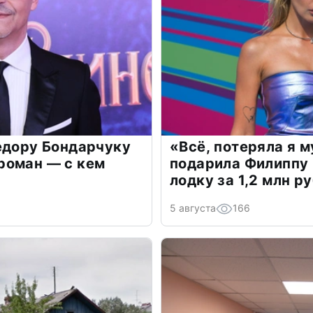
едору Бондарчуку
«Всё, потеряла я 
роман — с кем
подарила Филиппу
лодку за 1,2 млн р
5 августа
166