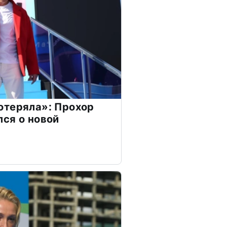
отеряла»: Прохор
ся о новой