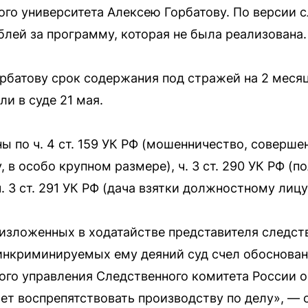
ого университета Алексею Горбатову. По версии с
блей за программу, которая не была реализована.
рбатову срок содержания под стражей на 2 меся
и в суде 21 мая.
 по ч. 4 ст. 159 УК РФ (мошенничество, соверше
 в особо крупном размере), ч. 3 ст. 290 УК РФ (п
. 3 ст. 291 УК РФ (дача взятки должностному лиц
 изложенных в ходатайстве представителя следст
 инкриминируемых ему деяний суд счел обоснов
го управления Следственного комитета России о 
т воспрепятствовать производству по делу», — о