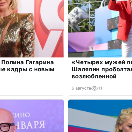
 Полина Гагарина
«Четырех мужей п
ые кадры с новым
Шаляпин проболтал
возлюбленной
6 августа
11