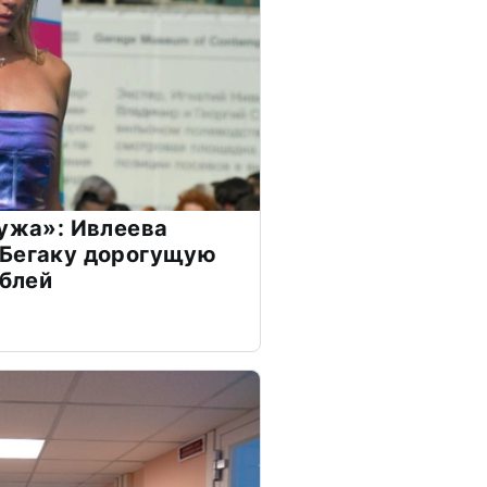
мужа»: Ивлеева
 Бегаку дорогущую
ублей