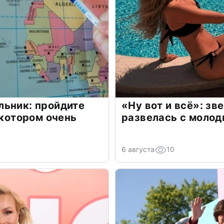
льник: пройдите
«Ну вот и всё»: з
 котором очень
развелась с моло
6 августа
10