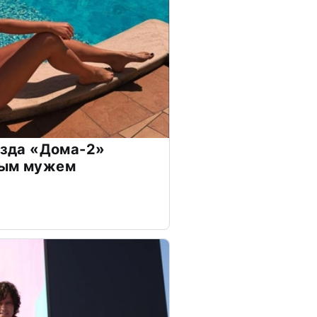
везда «Дома-2»
дым мужем