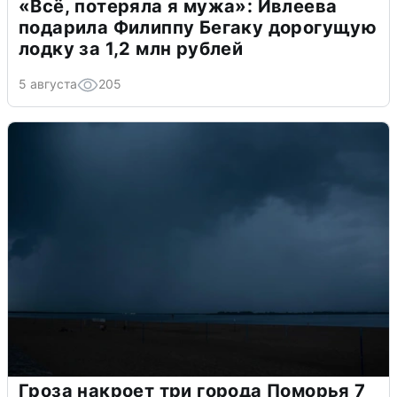
«Всё, потеряла я мужа»: Ивлеева
подарила Филиппу Бегаку дорогущую
лодку за 1,2 млн рублей
5 августа
205
Гроза накроет три города Поморья 7