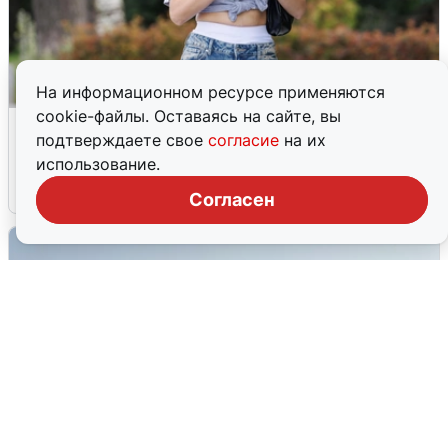
На информационном ресурсе применяются
cookie-файлы. Оставаясь на сайте, вы
Волгоградцы остались без
подтверждаете свое
согласие
на их
мобильного интернета
использование.
6 августа
0
Согласен