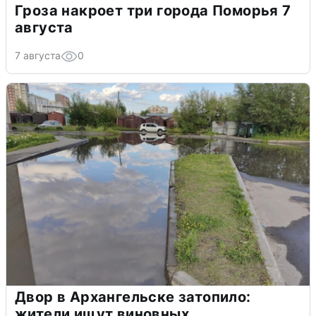
Гроза накроет три города Поморья 7
августа
7 августа
0
Двор в Архангельске затопило:
жители ищут виновных