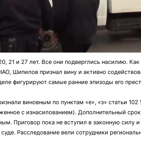
0, 21 и 27 лет. Все они подверглись насилию. Ка
НАО, Шипилов признал вину и активно содействов
 деле фигурируют самые ранние эпизоды его прес
ризнали виновным по пунктам «е», «з» статьи 102
яженное с изнасилованием). Дополнительный срок
ым. Приговор пока не вступил в законную силу 
суде. Расследование вели сотрудники региональ