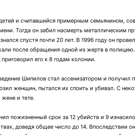
детей и считавшийся примерным семьянином, сов
омени. Тогда он забил насмерть металлическим п
знался спустя почти 20 лет. В 1996 году он прове
жали после обращения одной из жертв в полицию. 
приговорил его к 8 годам колонии.
оведение Шипилов стал ассенизатором и получил 
возил женщин, пытался их споить и убивал. С нек
жене и тете.
чил пожизненный срок за 12 убийств и 9 изнасило
твах, доведя общее число до 14. Впоследствии он