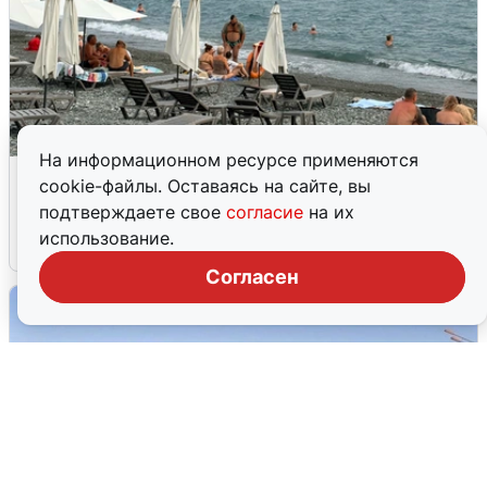
На информационном ресурсе применяются
Жители и туристы Сочи рассказали
cookie-файлы. Оставаясь на сайте, вы
об атаке БПЛА 5 августа
подтверждаете свое
согласие
на их
использование.
5 августа
0
Согласен