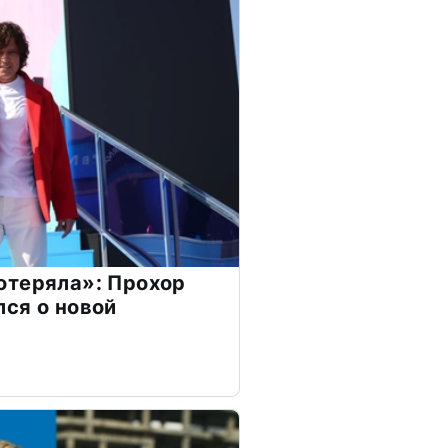
отеряла»: Прохор
ся о новой