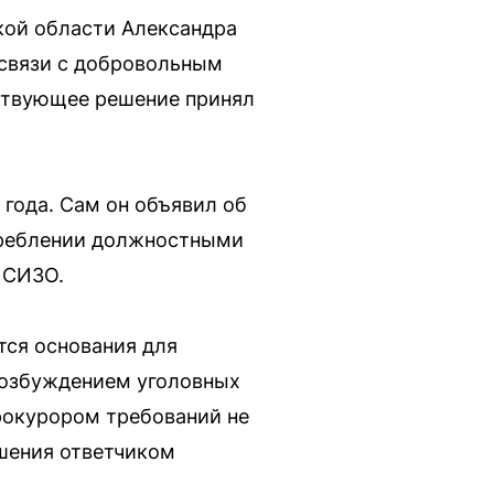
кой области Александра
 связи с добровольным
тствующее решение принял
года. Сам он объявил об
отреблении должностными
 СИЗО.
тся основания для
возбуждением уголовных
рокурором требований не
шения ответчиком