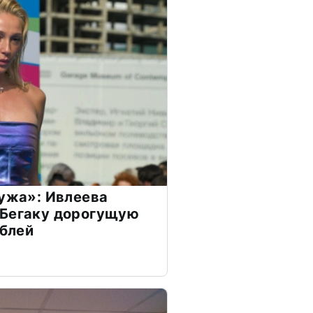
мужа»: Ивлеева
 Бегаку дорогущую
ублей