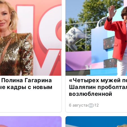
 Полина Гагарина
«Четырех мужей п
ые кадры с новым
Шаляпин проболтал
возлюбленной
6 августа
12