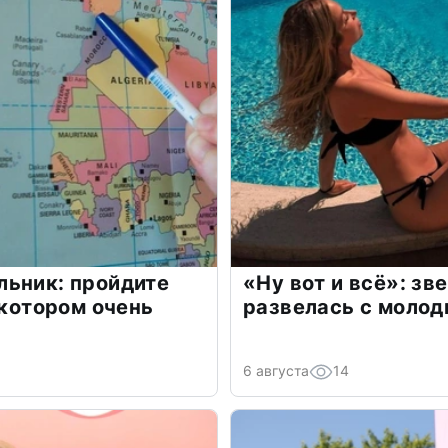
льник: пройдите
«Ну вот и всё»: з
 котором очень
развелась с моло
6 августа
14