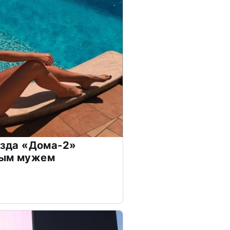
везда «Дома-2»
дым мужем