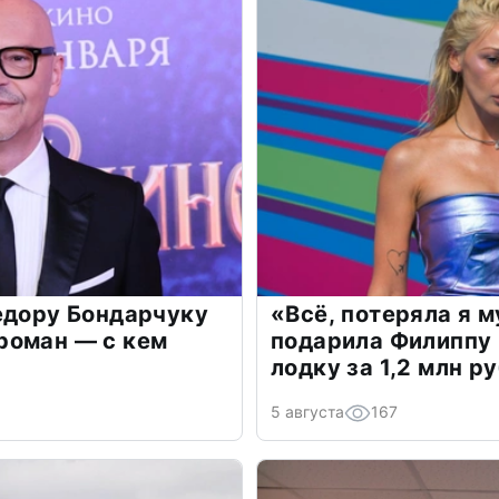
едору Бондарчуку
«Всё, потеряла я 
роман — с кем
подарила Филиппу
лодку за 1,2 млн р
5 августа
167