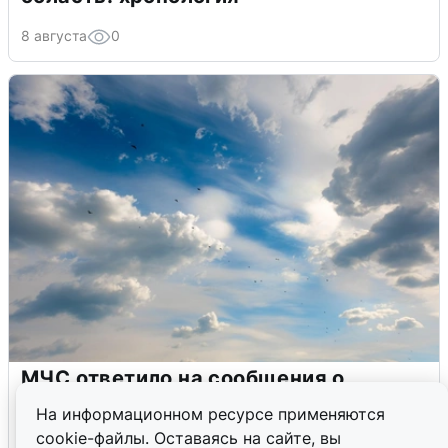
8 августа
0
МЧС ответило на сообщения о
грохоте в Москве
На информационном ресурсе применяются
cookie-файлы. Оставаясь на сайте, вы
7 августа
0