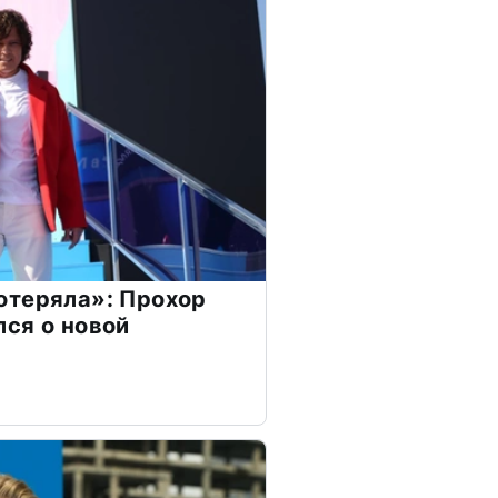
отеряла»: Прохор
ся о новой