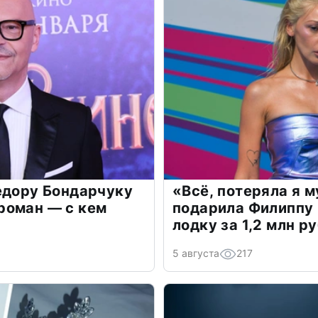
едору Бондарчуку
«Всё, потеряла я 
роман — с кем
подарила Филиппу
лодку за 1,2 млн р
5 августа
217