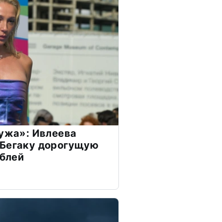
мужа»: Ивлеева
 Бегаку дорогущую
ублей