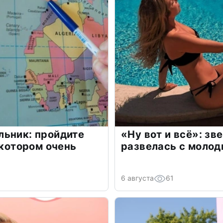
льник: пройдите
«Ну вот и всё»: з
 котором очень
развелась с моло
6 августа
61