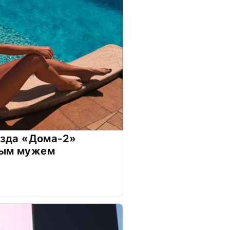
везда «Дома-2»
дым мужем