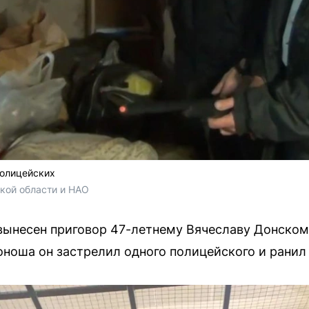
полицейских
кой области и НАО
вынесен приговор 47-летнему Вячеславу Донскому.
оноша он застрелил одного полицейского и ранил 