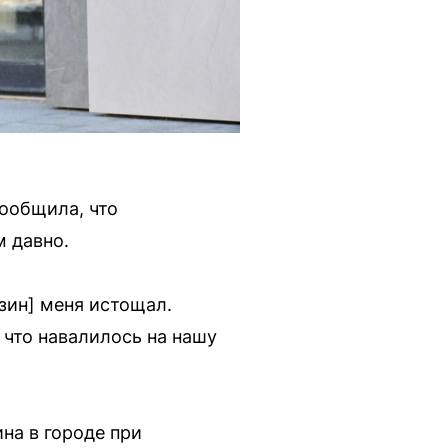
сообщила, что
м давно.
зин] меня истощал.
 что навалилось на нашу
на в городе при