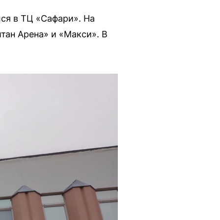
лся в ТЦ «Сафари». На
тан Арена» и «Макси». В