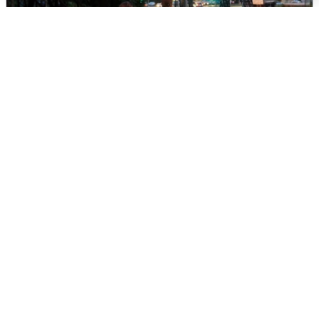
Опубликована карта отключений
воды в Воронеже
6 августа
0