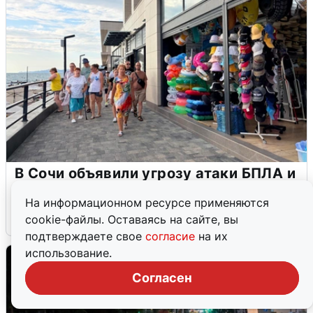
В Сочи объявили угрозу атаки БПЛА и
закрыли пляжи
На информационном ресурсе применяются
6 августа
0
cookie-файлы. Оставаясь на сайте, вы
подтверждаете свое
согласие
на их
использование.
Согласен