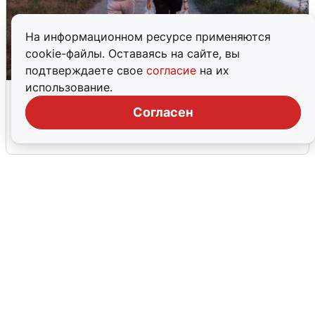
На информационном ресурсе применяются
cookie-файлы. Оставаясь на сайте, вы
подтверждаете свое
согласие
на их
использование.
Опубликована карта отключений
воды в Воронеже
Согласен
6 августа
0