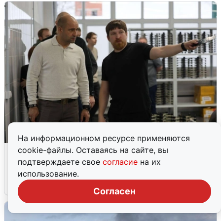
На информационном ресурсе применяются
cookie-файлы. Оставаясь на сайте, вы
Кто такой Владимир Ткачук и почему
подтверждаете свое
согласие
на их
его Mercedes взорвали
использование.
5 августа
0
Согласен